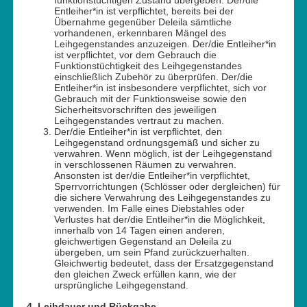
funktionstüchtigen Zustand übergeben. Der/die
Entleiher*in ist verpflichtet, bereits bei der
Übernahme gegenüber Deleila sämtliche
vorhandenen, erkennbaren Mängel des
Leihgegenstandes anzuzeigen. Der/die Entleiher*in
ist verpflichtet, vor dem Gebrauch die
Funktionstüchtigkeit des Leihgegenstandes
einschließlich Zubehör zu überprüfen. Der/die
Entleiher*in ist insbesondere verpflichtet, sich vor
Gebrauch mit der Funktionsweise sowie den
Sicherheitsvorschriften des jeweiligen
Leihgegenstandes vertraut zu machen.
Der/die Entleiher*in ist verpflichtet, den
Leihgegenstand ordnungsgemäß und sicher zu
verwahren. Wenn möglich, ist der Leihgegenstand
in verschlossenen Räumen zu verwahren.
Ansonsten ist der/die Entleiher*in verpflichtet,
Sperrvorrichtungen (Schlösser oder dergleichen) für
die sichere Verwahrung des Leihgegenstandes zu
verwenden. Im Falle eines Diebstahles oder
Verlustes hat der/die Entleiher*in die Möglichkeit,
innerhalb von 14 Tagen einen anderen,
gleichwertigen Gegenstand an Deleila zu
übergeben, um sein Pfand zurückzuerhalten.
Gleichwertig bedeutet, dass der Ersatzgegenstand
den gleichen Zweck erfüllen kann, wie der
ursprüngliche Leihgegenstand.
4. Leihdauer und Rückgabe