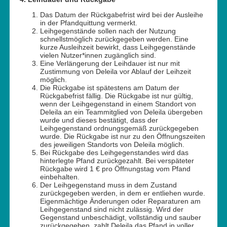
Das Datum der Rückgabefrist wird bei der Ausleihe
in der Pfandquittung vermerkt.
Leihgegenstände sollen nach der Nutzung
schnellstmöglich zurückgegeben werden. Eine
kurze Ausleihzeit bewirkt, dass Leihgegenstände
vielen Nutzer*innen zugänglich sind.
Eine Verlängerung der Leihdauer ist nur mit
Zustimmung von Deleila vor Ablauf der Leihzeit
möglich.
Die Rückgabe ist spätestens am Datum der
Rückgabefrist fällig. Die Rückgabe ist nur gültig,
wenn der Leihgegenstand in einem Standort von
Deleila an ein Teammitglied von Deleila übergeben
wurde und dieses bestätigt, dass der
Leihgegenstand ordnungsgemäß zurückgegeben
wurde. Die Rückgabe ist nur zu den Öffnungszeiten
des jeweiligen Standorts von Deleila möglich.
Bei Rückgabe des Leihgegenstandes wird das
hinterlegte Pfand zurückgezahlt. Bei verspäteter
Rückgabe wird 1 € pro Öffnungstag vom Pfand
einbehalten.
Der Leihgegenstand muss in dem Zustand
zurückgegeben werden, in dem er entliehen wurde.
Eigenmächtige Änderungen oder Reparaturen am
Leihgegenstand sind nicht zulässig. Wird der
Gegenstand unbeschädigt, vollständig und sauber
zurückgegeben, zahlt Deleila das Pfand in voller