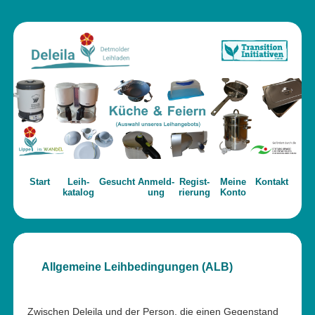
Start
Leih­
Gesucht
Anmeld­
Regist­
Meine
Kontakt
katalog
ung
rier­ung
Konto
Allgemeine Leihbedingungen (ALB)
Zwischen Deleila und der Person, die einen Gegenstand